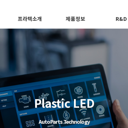
프라텍소개
제품정보
R&D
인사말
성형사출
연구/품질
연혁
금형
비전
자동차부품
오시는 길
LED조명
특허 및 기술
버블센스
Plastic LED
기타
AutoParts Technology